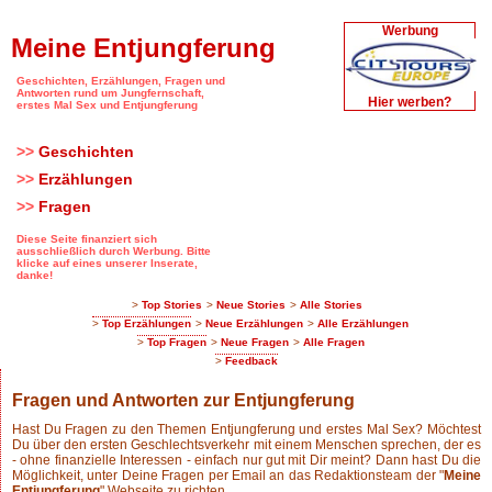
Werbung
Meine Entjungferung
Geschichten, Erzählungen, Fragen und
Antworten rund um Jungfernschaft,
Hier werben?
erstes Mal Sex und Entjungferung
>>
Geschichten
>>
Erzählungen
>>
Fragen
Diese Seite finanziert sich
ausschließlich durch Werbung. Bitte
klicke auf eines unserer Inserate,
danke!
>
Top Stories
>
Neue Stories
>
Alle Stories
>
Top Erzählungen
>
Neue Erzählungen
>
Alle Erzählungen
>
Top Fragen
>
Neue Fragen
>
Alle Fragen
>
Feedback
Fragen und Antworten zur Entjungferung
Hast Du Fragen zu den Themen Entjungferung und erstes Mal Sex? Möchtest
Du über den ersten Geschlechtsverkehr mit einem Menschen sprechen, der es
- ohne finanzielle Interessen - einfach nur gut mit Dir meint? Dann hast Du die
Möglichkeit, unter
Deine Fragen per Email an das Redaktionsteam der "
Meine
Entjungferung
" Webseite zu richten.