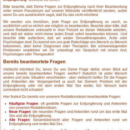
Bitte beachte, daß Deine Fragen zur Entjungferung nach ihrer Beantwortung
unter einem Pseudonym auf unserer Webseite veröffentlicht werden, außer
wenn Du uns ausdrücklich sagst, daß Du das nicht möchtest.
Wir werden uns bemühen, jede Frage zur Entjungferung so rasch, so
ausführlich und so ehrlich wie möglich zu beantworten. Beachte aber bitte, daß
unsere Redakteure unbezahlt in ihrer Freizeit an dieser Webseite arbeiten,
und daß wir daher nicht immer jedes Email sofort beantworten können. Und
beachte bitte außerdem, daß wir weder Sexualtherapeuten, Ärzte oder
Psychologen sind: Du kannst von uns gute Ratschläge von Mensch zu Mensch
bekommen, aber keine Diagnosen oder Therapien. Bei schwerwiegenden
Problemen empfehlen wir Dir unbedingt ein Gespräch mit einem Arzt,
Psychologen oder Therapeuten!
Bereits beantwortete Fragen
Vielleicht möchtest Du, bevor Du uns Deine Frage stellst, einen Blick auf
unsere bereits beantworteten Fragen werfen? Natürlich ist jeder Mensch
anders und jede Situation verschieden - aber vielleicht helfen Dir die Fragen
und Antworten der Vergangenheit ja auch bei Deinem Problem mit der
Entjungferung oder mit dem ersten Mal Sex weiter. Ein Versuch kann
zumindest nicht schaden!
Hier findest Du bereits von unserem Redaktionsteam beantwortete Fragen:
Häufigste Fragen
: oft gestellte Fragen zur Entjungferung und Antworten
von unserem Redaktionsteam.
Neue Fragen
: die neuesten Fragen und Antworten rund um das erste Mal
Sex und die Entjungferung.
Alle Fragen
: Gesamtübersicht aller Fragen und Antworten rund um
Entjungferung und erstes Mal Sex.